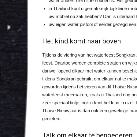
water anders niet uit te houden is. Het gebru
in Thailand kunt u gemakkelijk bij kleine mob
uw mobiel op zak hebben? Dan is uiteraard 
uw eigen water pistool of eerder gezegd een
Het kind komt naar boven
Tijdens de viering van het waterfeest Songkran 
feest. Daartoe worden complete straten en wijke
danwel lopend elkaar met water kunnen beschi
tijdens Songkran gebruikt om elkaar nat te make
geworden tijdens het vieren van dit Thaise Nieuw
waterfeest meemaken, zoals u Thailand nog no
zeer speciaal tintje, ook u kunt het kind in uzel
Thaise Nieuwjaar is dan ook een geweldige manie
genieten.
Talk om elkaar te bepoederen