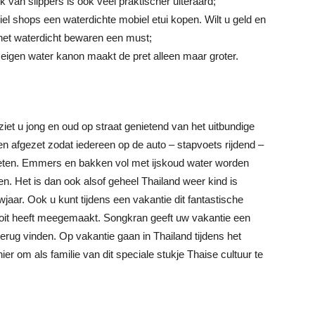
ik van slippers is ook veel praktischer uiteraard;
iel shops een waterdichte mobiel etui kopen. Wilt u geld en
het waterdicht bewaren een must;
 eigen water kanon maakt de pret alleen maar groter.
ziet u jong en oud op straat genietend van het uitbundige
n afgezet zodat iedereen op de auto – stapvoets rijdend –
eten. Emmers en bakken vol met ijskoud water worden
n. Het is dan ook alsof geheel Thailand weer kind is
jaar. Ook u kunt tijdens een vakantie dit fantastische
oit heeft meegemaakt. Songkran geeft uw vakantie een
f terug vinden. Op vakantie gaan in Thailand tijdens het
r om als familie van dit speciale stukje Thaise cultuur te