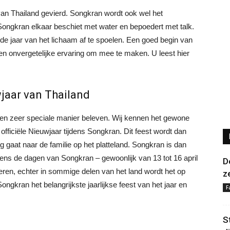
 van Thailand gevierd. Songkran wordt ook wel het
Songkran elkaar beschiet met water en bepoedert met talk.
de jaar van het lichaam af te spoelen. Een goed begin van
 een onvergetelijke ervaring om mee te maken. U leest hier
jaar van Thailand
 een zeer speciale manier beleven. Wij kennen het gewone
 officiële Nieuwjaar tijdens Songkran. Dit feest wordt dan
g gaat naar de familie op het platteland. Songkran is dan
jdens de dagen van Songkran – gewoonlijk van 13 tot 16 april
D
ieren, echter in sommige delen van het land wordt het op
z
ongkran het belangrijkste jaarlijkse feest van het jaar en
F
S