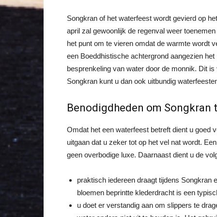
Songkran of het waterfeest wordt gevierd op h
april zal gewoonlijk de regenval weer toeneme
het punt om te vieren omdat de warmte wordt ve
een Boeddhistische achtergrond aangezien het l
besprenkeling van water door de monnik. Dit is 
Songkran kunt u dan ook uitbundig waterfees
Benodigdheden om Songkran t
Omdat het een waterfeest betreft dient u goed v
uitgaan dat u zeker tot op het vel nat wordt. E
geen overbodige luxe. Daarnaast dient u de vol
praktisch iedereen draagt tijdens Songkran 
bloemen beprintte klederdracht is een typi
u doet er verstandig aan om slippers te dra