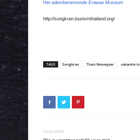
Het adembenemende Erawan Museum
http://songkran.tourismthailand.org/
TAGS
Songkran
Thais Nieuwjaar
vakantie i
Vorig artikel