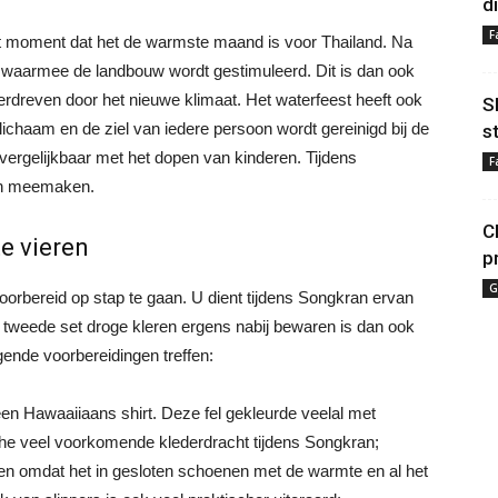
d
F
et moment dat het de warmste maand is voor Thailand. Na
n waarmee de landbouw wordt gestimuleerd. Dit is dan ook
rdreven door het nieuwe klimaat. Het waterfeest heeft ook
S
ichaam en de ziel van iedere persoon wordt gereinigd bij de
s
vergelijkbaar met het dopen van kinderen. Tijdens
F
ten meemaken.
C
e vieren
p
G
oorbereid op stap te gaan. U dient tijdens Songkran ervan
en tweede set droge kleren ergens nabij bewaren is dan ook
gende voorbereidingen treffen:
een Hawaaiiaans shirt. Deze fel gekleurde veelal met
sche veel voorkomende klederdracht tijdens Songkran;
gen omdat het in gesloten schoenen met de warmte en al het