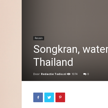
Reizen
Songkran, water
Thailand
Door
Redactie Todio.nl
1074
0