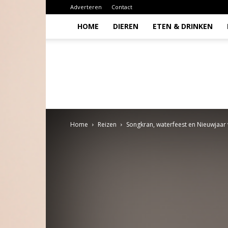
Adverteren
Contact
HOME
DIEREN
ETEN & DRINKEN
Todio
Home
Reizen
Songkran, waterfeest en Nieuwjaar