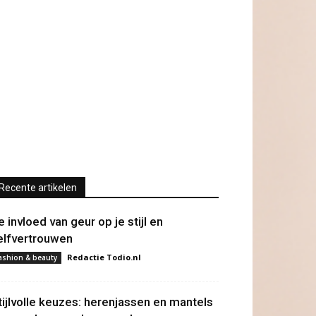
Recente artikelen
e invloed van geur op je stijl en
elfvertrouwen
Redactie Todio.nl
ashion & beauty
tijlvolle keuzes: herenjassen en mantels