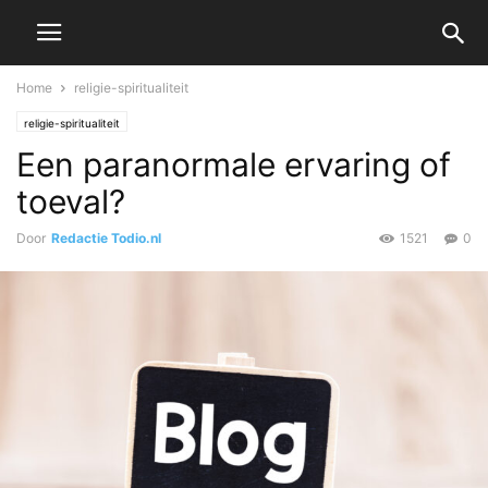
Home
religie-spiritualiteit
religie-spiritualiteit
Een paranormale ervaring of
toeval?
Door
Redactie Todio.nl
1521
0