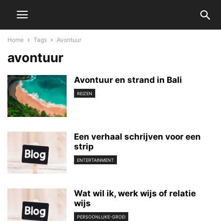
Home
Tags
Avontuur
avontuur
Avontuur en strand in Bali
REIZEN
Een verhaal schrijven voor een
strip
ENTERTAINMENT
Wat wil ik, werk wijs of relatie
wijs
PERSOONLIJKE-GROEI