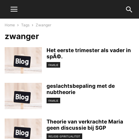
Home
Tags
Zwanger
zwanger
Het eerste trimester als vader in
spÃ©.
FAMILIE
geslachtsbepaling met de
nubtheorie
FAMILIE
Theorie van verkrachte Maria
geen discussie bij SGP
RELIGIE-SPIRITUALITEIT