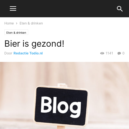
Home
Eten & drinken
Eten & drinken
Bier is gezond!
Door
Redactie Todio.nl
1141
0