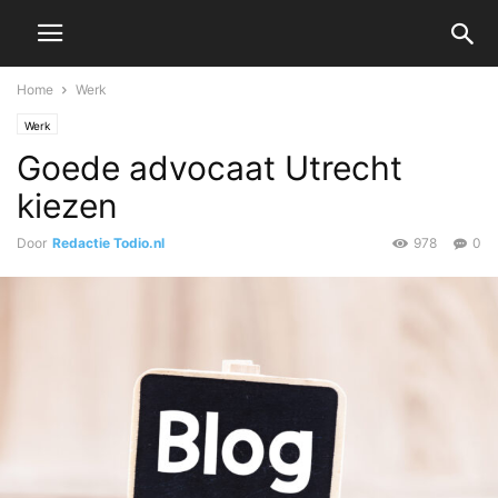
Home
Werk
Werk
Goede advocaat Utrecht
kiezen
Door
Redactie Todio.nl
978
0