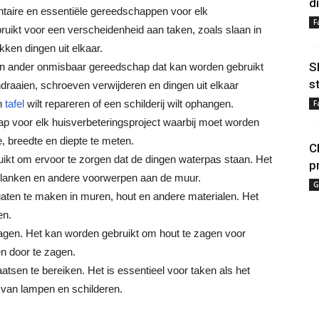
d
taire en essentiële gereedschappen voor elk
F
ruikt voor een verscheidenheid aan taken, zoals slaan in
kken dingen uit elkaar.
S
een ander onmisbaar gereedschap dat kan worden gebruikt
s
ndraaien, schroeven verwijderen en dingen uit elkaar
en
tafel
wilt repareren of een schilderij wilt ophangen.
F
hap voor elk huisverbeteringsproject waarbij moet worden
 breedte en diepte te meten.
C
ikt om ervoor te zorgen dat de dingen waterpas staan. Het
p
 planken en andere voorwerpen aan de muur.
G
ten te maken in muren, hout en andere materialen. Het
en.
agen. Het kan worden gebruikt om hout te zagen voor
n door te zagen.
tsen te bereiken. Het is essentieel voor taken als het
van lampen en schilderen.