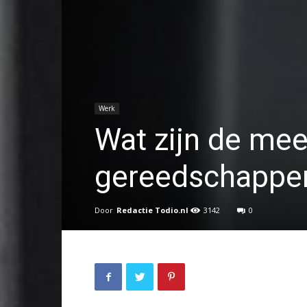
Werk
Wat zijn de mee
gereedschappen
Door
Redactie Todio.nl
3142
0