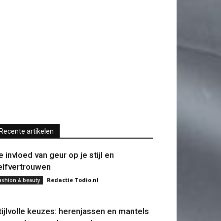
Recente artikelen
e invloed van geur op je stijl en
elfvertrouwen
Redactie Todio.nl
ashion & beauty
tijlvolle keuzes: herenjassen en mantels