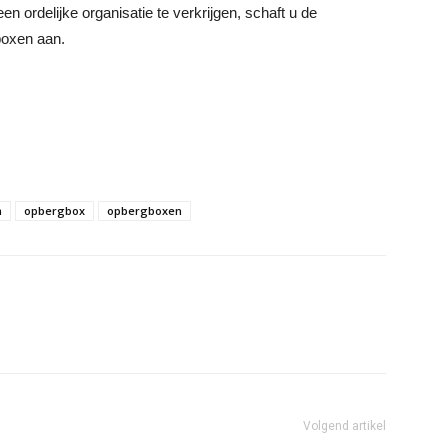
n ordelijke organisatie te verkrijgen, schaft u de
boxen aan.
n
opbergbox
opbergboxen
Volgend artikel