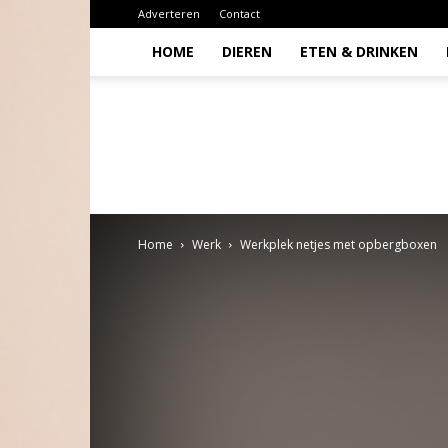
Adverteren
Contact
HOME
DIEREN
ETEN & DRINKEN
Todio
Home
Werk
Werkplek netjes met opbergboxen