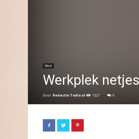
Werk
Werkplek netje
Door
Redactie Todio.nl
1527
0