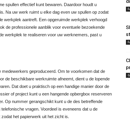
d
ne spullen effectief kunt bewaren. Daardoor houdt u
F
sis. Na uw werk ruimt u elke dag even uw spullen op zodat
de werkplek aantreft. Een opgeruimde werkplek verhoogd
S
t ook de professionele aanblik voor eventuele bezoekende
s
de werkplek te realiseren voor uw werknemers, past u
F
C
p
uw medewerkers geproduceerd. Om te voorkomen dat de
G
r de beschikbare werkruimte afneemt, dient u de lopende
waren. Dat doet u praktisch op een handige manier door de
sier of project kunt u een hangende opbergbox reserveren
er. Op nummer gerangschikt kunt u de des betreffende
j telefonische vragen. Voordeel is eveneens dat u de
zodat het papierwerk uit het zicht is.