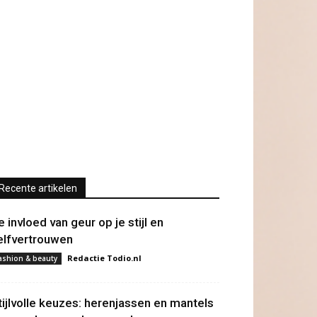
Recente artikelen
e invloed van geur op je stijl en
elfvertrouwen
Redactie Todio.nl
ashion & beauty
tijlvolle keuzes: herenjassen en mantels