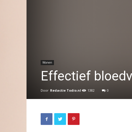
Wonen
Effectief bloed
Door
Redactie Todio.nl
1382
0