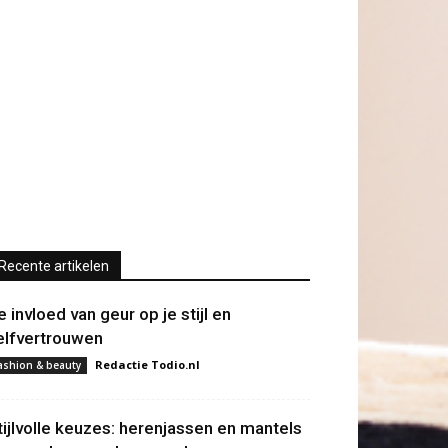
Recente artikelen
e invloed van geur op je stijl en
elfvertrouwen
Redactie Todio.nl
ashion & beauty
tijlvolle keuzes: herenjassen en mantels