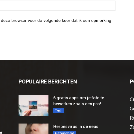
 deze browser voor de volgende keer dat ik een opmerking
POPULAIRE BERICHTEN
P
6 gratis apps om je foto te
C
bewerken zoals een pro!
G
Tech
R
Z
n
Herpesvirus in de neus
er
Gezondheid