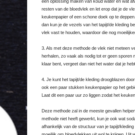
een oplossing maken van koud water en wat afw
resten van de bloedvlek en let erop dat je de vl
keukenpapier of een schone doek op te deppen. 
dan kun je de vezels van het tapijt/de kleding
vlek vast te houden, waardoor die nog moeilijker
3. Als met deze methode de vlek niet meteen ve
herhalen, zo vaak als nodig tot er geen sporen 
klaar bent, vergeet dan niet het water dat je heb
4. Je kunt het tapijt/de kleding droogblazen door 
ook een paar stukken keukenpapier op het gebi
Laat dit een paar uur zo liggen zodat het keuke
Deze methode zal in de meeste gevallen helpen, m
methode niet heeft gewerkt, kun je ook wat sodaw
afhankelijk van de structuur van je tapijt/kledin
moeilijk om bloedvlekken uit wol te krijgen. Uit w