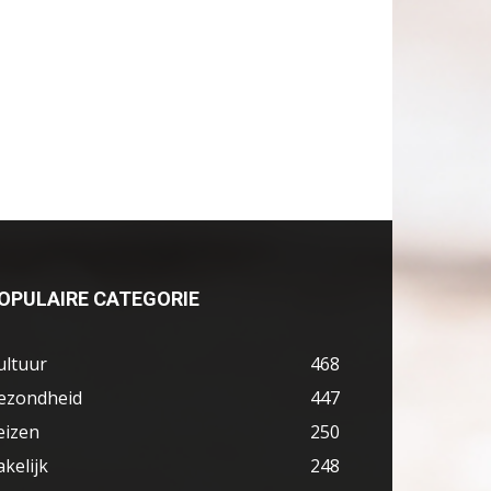
OPULAIRE CATEGORIE
ultuur
468
ezondheid
447
eizen
250
akelijk
248