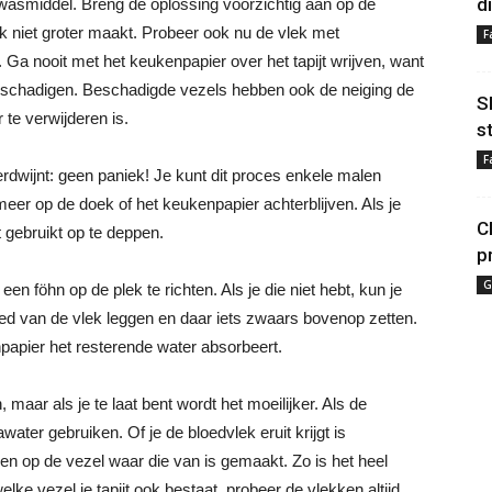
d
asmiddel. Breng de oplossing voorzichtig aan op de
ek niet groter maakt. Probeer ook nu de vlek met
F
Ga nooit met het keukenpapier over het tapijt wrijven, want
 beschadigen. Beschadigde vezels hebben ook de neiging de
S
 te verwijderen is.
s
F
rdwijnt: geen paniek! Je kunt dit proces enkele malen
meer op de doek of het keukenpapier achterblijven. Als je
C
t gebruikt op te deppen.
p
G
een föhn op de plek te richten. Als je die niet hebt, kun je
ed van de vlek leggen en daar iets zwaars bovenop zetten.
npapier het resterende water absorbeert.
aar als je te laat bent wordt het moeilijker. Als de
ater gebruiken. Of je de bloedvlek eruit krijgt is
g en op de vezel waar die van is gemaakt. Zo is het heel
elke vezel je tapijt ook bestaat, probeer de vlekken altijd