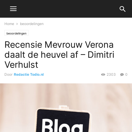
Home
beoordelingen
beoordelingen
Recensie Mevrouw Verona
daalt de heuvel af – Dimitri
Verhulst
Door
Redactie Todio.nl
2303
0