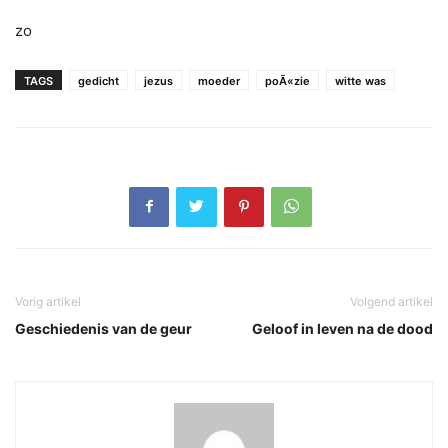
zo
TAGS
gedicht
jezus
moeder
poÃ«zie
witte was
Vorig artikel
Volgend artikel
Geschiedenis van de geur
Geloof in leven na de dood