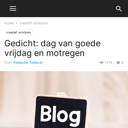
Home
creatief-schrijven
creatief-schrijven
Gedicht: dag van goede
vrijdag en motregen
Door
Redactie Todio.nl
1176
0