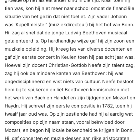
groeide op net als elk ander kind in die tijd. Maar toen hij
tien was, kon hij niet meer naar school omdat de financiële
situatie van het gezin dat niet toeliet. Zijn vader Johann
was ‘Kapellmeister’ (muziekdirecteur) bij het hof van Bonn.
Hij zag al snel dat de jonge Ludwig Beethoven musicaal
getalenteerd is. Op hardhandige wijze gaf hij zijn zoon een
muzikale opleiding. Hij kreeg les van diverse docenten en
gaf zijn eerste concert in Keulen toen hij pas acht jaar was.
Hoewel zijn docent Christian-Gottlob Neefe zijn talent zag,
zag hij ook de mindere kanten van Beethoven: hij was
ongedisciplineerd en wist niets van cultuur. Neefe besloot
hem bij te spijkeren en liet Beethoven kennismaken met
het werk van Bach en Handel en zijn tijdgenoten Mozart en
Haydn. Hij schreef zijn eerste compositie in 1782, toen hij
twaalf jaar oud was. Op zijn zestiende had hij al aardig wat
composities op zijn naam staan, vooral beïnvloed door
Mozart, en begon hij lokale bekendheid te krijgen in Bonn.
Hij gaf concerten en muzieklessen aan rijke aristocraten.