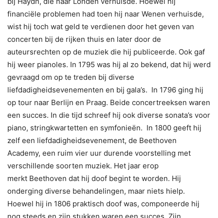
bij Haydn, die naar Londen verhuisde. Hoewel hij
financiële problemen had toen hij naar Wenen verhuisde,
wist hij toch wat geld te verdienen door het geven van
concerten bij de rijken thuis en later door de
auteursrechten op de muziek die hij publiceerde. Ook gaf
hij weer pianoles. In 1795 was hij al zo bekend, dat hij werd
gevraagd om op te treden bij diverse
liefdadigheidsevenementen en bij gala’s. In 1796 ging hij
op tour naar Berlijn en Praag. Beide concertreeksen waren
een succes. In die tijd schreef hij ook diverse sonata’s voor
piano, stringkwartetten en symfonieën. In 1800 geeft hij
zelf een liefdadigheidsevenement, de Beethoven
Academy, een ruim vier uur durende voorstelling met
verschillende soorten muziek. Het jaar erop
merkt Beethoven dat hij doof begint te worden. Hij
onderging diverse behandelingen, maar niets hielp.
Hoewel hij in 1806 praktisch doof was, componeerde hij
nog steeds en zijn stukken waren een succes. Zijn