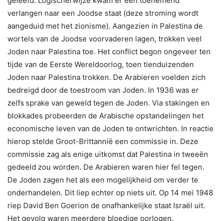
geleefd. Logischerwijze kwam er een toenemend
verlangen naar een Joodse staat (deze stroming wordt
aangeduid met het zionisme). Aangezien in Palestina de
wortels van de Joodse voorvaderen lagen, trokken veel
Joden naar Palestina toe. Het conflict begon ongeveer ten
tijde van de Eerste Wereldoorlog, toen tienduizenden
Joden naar Palestina trokken. De Arabieren voelden zich
bedreigd door de toestroom van Joden. In 1936 was er
zelfs
sprake van geweld tegen de Joden. Via stakingen en
blokkades probeerden de Arabische opstandelingen het
economische leven van de Joden te ontwrichten. In reactie
hierop stelde Groot-Brittannië een commissie in. Deze
commissie zag als enige uitkomst dat Palestina in tweeën
gedeeld zou worden. De Arabieren waren hier fel tegen.
De Joden zagen het als een mogelijkheid om verder te
onderhandelen. Dit liep echter op niets uit. Op 14 mei 1948
riep David Ben Goerion de onafhankelijke staat Israël uit.
Het gevolg waren meerdere bloedige oorlogen.