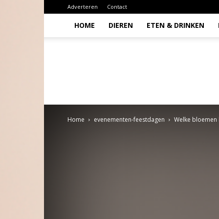
Adverteren
Contact
HOME
DIEREN
ETEN & DRINKEN
Todio
Home
evenementen-feestdagen
Welke bloemen k