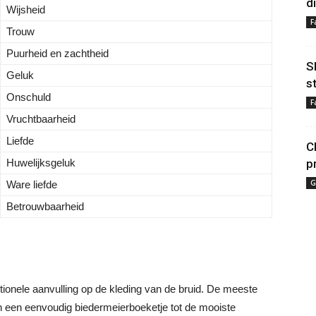
d
Wijsheid
F
Trouw
Puurheid en zachtheid
S
Geluk
s
Onschuld
F
Vruchtbaarheid
Liefde
C
Huwelijksgeluk
p
G
Ware liefde
Betrouwbaarheid
tionele aanvulling op de kleding van de bruid. De meeste
n een eenvoudig biedermeierboeketje tot de mooiste