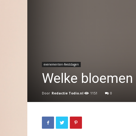
evenementen-feestdagen
Welke bloemen k
Door
Redactie Todio.nl
1151
0