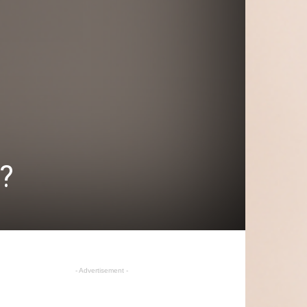
t?
- Advertisement -