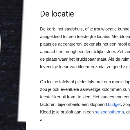
De locatie
De kerk, het stadshuis, of je trouwlocatie kun
aangekleed tot een feestelijke locatie. Met bl
plaatsjes accentueren, zeker als het een mooi 
aandacht en brengt een feestelijke sfeer. Zet voo
de plaats waar het bruidspaar staat. Als de ruim
levendige kleur van bloemen zodat ze goed zich
Op kleine tafels of piëdestals met een mooie l
zou je ook eventuele aanwezige kolommen kun
feestelijker uit komt te zien. Het succes van e
factoren: bijvoorbeeld een kloppend
budget
, zo
Kleed je je bruiloft aan in een
seizoensthema
, d
af.