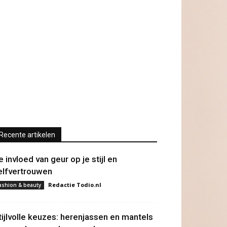
Recente artikelen
e invloed van geur op je stijl en
elfvertrouwen
Redactie Todio.nl
ashion & beauty
tijlvolle keuzes: herenjassen en mantels