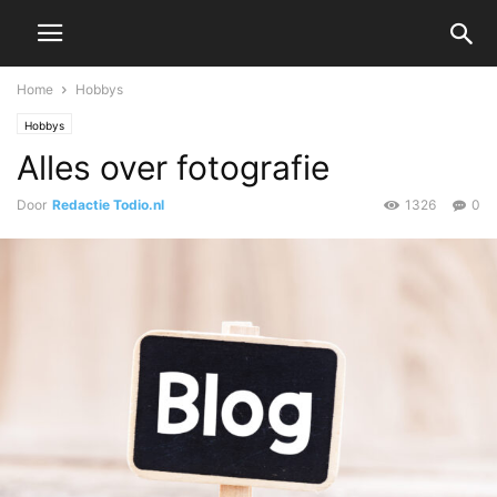
Home
Hobbys
Hobbys
Alles over fotografie
Door
Redactie Todio.nl
1326
0