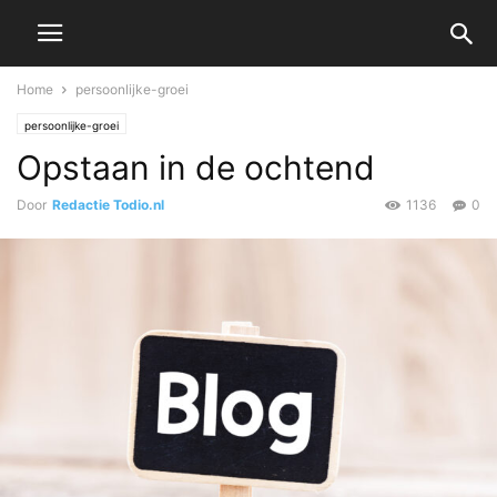
Home
persoonlijke-groei
persoonlijke-groei
Opstaan in de ochtend
Door
Redactie Todio.nl
1136
0