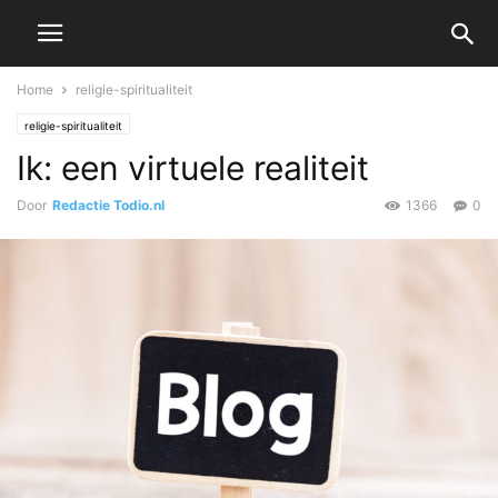
Home
religie-spiritualiteit
religie-spiritualiteit
Ik: een virtuele realiteit
Door
Redactie Todio.nl
1366
0