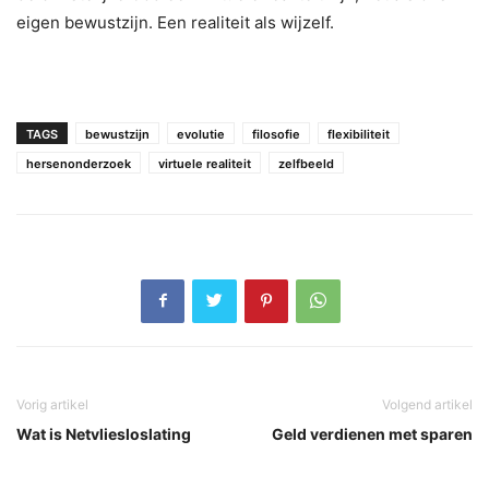
eigen bewustzijn. Een realiteit als wijzelf.
TAGS
bewustzijn
evolutie
filosofie
flexibiliteit
hersenonderzoek
virtuele realiteit
zelfbeeld
Vorig artikel
Volgend artikel
Wat is Netvliesloslating
Geld verdienen met sparen