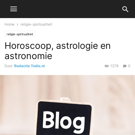
Home
religie-spiritualiteit
religie-spiritualiteit
Horoscoop, astrologie en
astronomie
Door
Redactie Todio.nl
1278
0