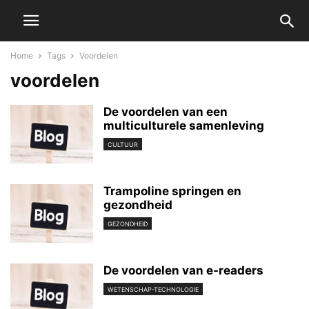
Home
Tags
Voordelen
voordelen
De voordelen van een
multiculturele samenleving
CULTUUR
Trampoline springen en
gezondheid
GEZONDHEID
De voordelen van e-readers
WETENSCHAP-TECHNOLOGIE