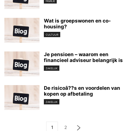
FAMILIE
Wat is groepswonen en co-
housing?
CULTUUR
Je pensioen – waarom een
financieel adviseur belangrijk is
ZAKELIJK
De risicoâ??s en voordelen van
kopen op afbetaling
ZAKELIJK
1
2