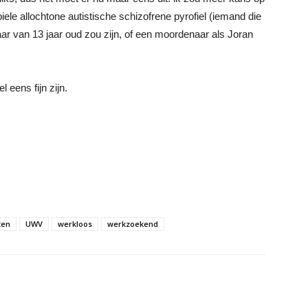
le allochtone autistische schizofrene pyrofiel (iemand die
aar van 13 jaar oud zou zijn, of een moordenaar als Joran
 eens fijn zijn.
ten
UWV
werkloos
werkzoekend