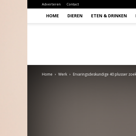
Adverteren
Contact
HOME
DIEREN
ETEN & DRINKEN
Todio
Home
Werk
Ervaringsdeskundige 40 plusser zoe