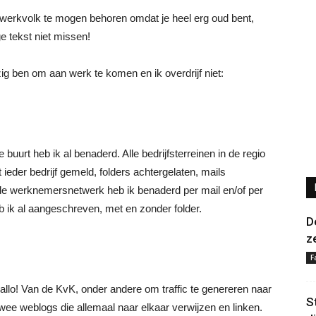
e werkvolk te mogen behoren omdat je heel erg oud bent,
 tekst niet missen!
g ben om aan werk te komen en ik overdrijf niet:
 buurt heb ik al benaderd. Alle bedrijfsterreinen in de regio
 ieder bedrijf gemeld, folders achtergelaten, mails
oude werknemersnetwerk heb ik benaderd per mail en/of per
eb ik al aangeschreven, met en zonder folder.
D
z
F
allo! Van de KvK, onder andere om traffic te genereren naar
S
twee weblogs die allemaal naar elkaar verwijzen en linken.