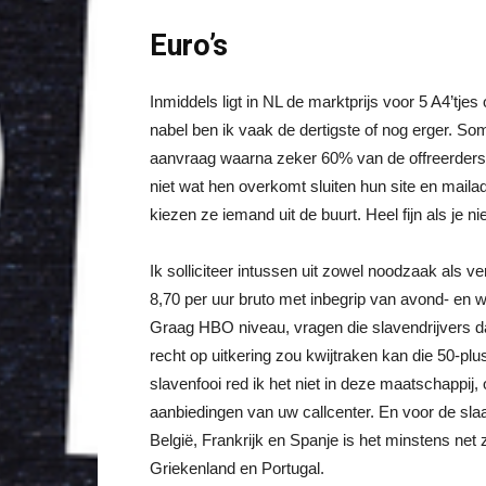
Euro’s
Inmiddels ligt in NL de marktprijs voor 5 A4’tjes 
nabel ben ik vaak de dertigste of nog erger. So
aanvraag waarna zeker 60% van de offreerders 
niet wat hen overkomt sluiten hun site en maila
kiezen ze iemand uit de buurt. Heel fijn als je 
Ik solliciteer intussen uit zowel noodzaak als ve
8,70 per uur bruto met inbegrip van avond- e
Graag HBO niveau, vragen die slavendrijvers d
recht op uitkering zou kwijtraken kan die 50-p
slavenfooi red ik het niet in deze maatschapp
aanbiedingen van uw callcenter. En voor de sla
België, Frankrijk en Spanje is het minstens net
Griekenland en Portugal.