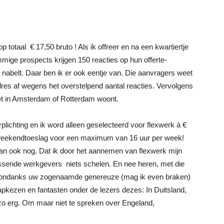
op totaal € 17,50 bruto ! Als ik offreer en na een kwartiertje
mmige prospects krijgen 150 reacties op hun offerte-
nabelt. Daar ben ik er ook eentje van. Die aanvragers weet
dres af wegens het overstelpend aantal reacties. Vervolgens
niet in Amsterdam of Rotterdam woont.
rplichting en ik word alleen geselecteerd voor flexwerk à €
n weekendtoeslag voor een maximum van 16 uur per week!
an ook nog. Dat ik door het aannemen van flexwerk mijn
lussende werkgevers niets schelen. En nee heren, met die
ij, ondanks uw zogenaamde genereuze (mag ik even braken)
apkezen en fantasten onder de lezers dezes: In Duitsland,
 zo erg. Om maar niet te spreken over Engeland,