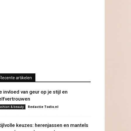
Recente artikelen
e invloed van geur op je stijl en
elfvertrouwen
Redactie Todio.nl
ashion & beauty
tijlvolle keuzes: herenjassen en mantels