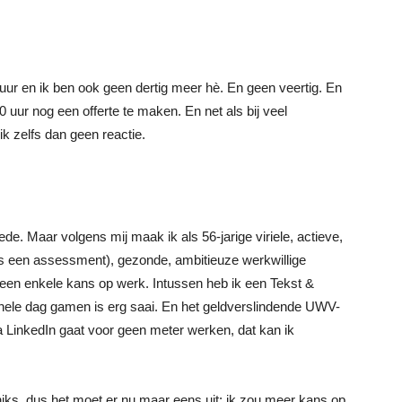
uur en ik ben ook geen dertig meer hè. En geen veertig. En
 uur nog een offerte te maken. En net als bij veel
 ik zelfs dan geen reactie.
de. Maar volgens mij maak ik als 56-jarige viriele, actieve,
ens een assessment), gezonde, ambitieuze werkwillige
en enkele kans op werk. Intussen heb ik een Tekst &
 hele dag gamen is erg saai. En het geldverslindende UWV-
via LinkedIn gaat voor geen meter werken, dat kan ik
iks, dus het moet er nu maar eens uit: ik zou meer kans op