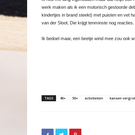
werk maken als ik een motorisch gestoorde debie
kindertjes in brand steekt) met puisten en vet h
van der Sloot. Die krijgt tenminste nog reacties.
Ik bedoel maar, een beetje wind mee zou ook wel
TAGS
40+
50+
activiteiten
kansen vergro