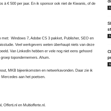
d
s à € 500 per jaar. En ik sponsor ook niet de Kiwanis, of de
F
S
s
F
en met: Windows 7, Adobe CS 3 pakket, Publisher, SEO en
uisstudie. Veel werkgevers weten überhaupt niets van deze
eeld. Van LinkedIn hebben er vele nog niet eens gehoord
C
p
ze groep topondernemers. Ahum.
G
hout, MKB bijeenkomsten en netwerkavonden. Daar zie ik
de Mercedes aan het poetsen.
 Offerti.nl en Multiofferte.nl.