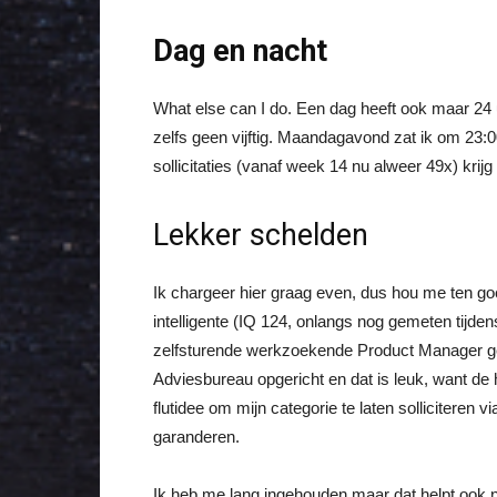
Dag en nacht
What else can I do. Een dag heeft ook maar 24 
zelfs geen vijftig. Maandagavond zat ik om 23:00
sollicitaties (vanaf week 14 nu alweer 49x) krijg
Lekker schelden
Ik chargeer hier graag even, dus hou me ten goe
intelligente (IQ 124, onlangs nog gemeten tijd
zelfsturende werkzoekende Product Manager ge
Adviesbureau opgericht en dat is leuk, want de
flutidee om mijn categorie te laten solliciteren 
garanderen.
Ik heb me lang ingehouden maar dat helpt ook n