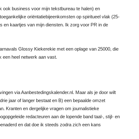
 ook business voor mijn tekstbureau te halen) en
oegankelijke oriëntatiebijeenkomsten op spiritueel vlak (25-
s en kaartjes van mijn diensten. Ik zorg voor PR in de
 Carnavals Glossy Kiekerekie met een oplage van 25000, die
ok een heel netwerk aan vast.
ngen via Aanbestedingskalender.nl. Maar als je door wilt
drie jaar of langer bestaat en B) een bepaalde omzet
n. Kranten en dergelijke vragen om journalistieke
ogopgeleide redacteuren aan de lopende band taal-, stijl- en
benaderd en dat doe ik steeds zodra zich een kans