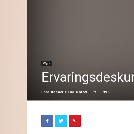
Werk
Ervaringsdeskun
Door
Redactie Todio.nl
1059
0