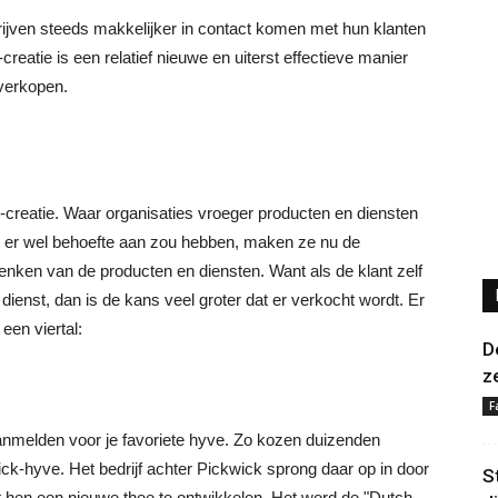
jven steeds makkelijker in contact komen met hun klanten
eatie is een relatief nieuwe en uiterst effectieve manier
 verkopen.
o-creatie. Waar organisaties vroeger producten en diensten
er wel behoefte aan zou hebben, maken ze nu de
enken van de producten en diensten. Want als de klant zelf
enst, dan is de kans veel groter dat er verkocht wordt. Er
een viertal:
D
z
F
anmelden voor je favoriete hyve. Zo kozen duizenden
ck-hyve. Het bedrijf achter Pickwick sprong daar op in door
S
 hen een nieuwe thee te ontwikkelen. Het werd de "Dutch