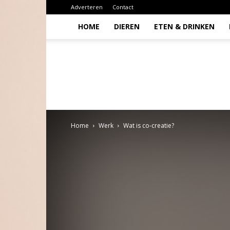
Adverteren
Contact
HOME
DIEREN
ETEN & DRINKEN
Todio
Home
Werk
Wat is co-creatie?