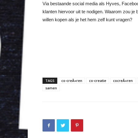
Via bestaande social media als Hyves, Facebook 
klanten hiervoor uit te nodigen. Waarom zou je b
willen kopen als je het hem zelf kunt vragen?
TAGS
co-creÃ«ren
co-creatie
cocreÃ«ren
samen