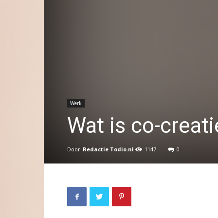
Werk
Wat is co-creati
Door
Redactie Todio.nl
1147
0