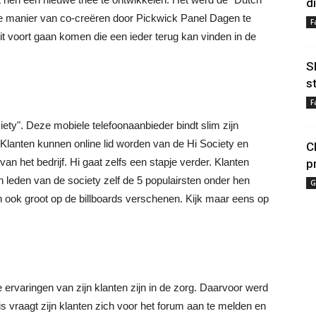
d
e manier van co-creëren door Pickwick Panel Dagen te
F
it voort gaan komen die een ieder terug kan vinden in de
S
s
F
iety". Deze mobiele telefoonaanbieder bindt slim zijn
. Klanten kunnen online lid worden van de Hi Society en
C
n het bedrijf. Hi gaat zelfs een stapje verder. Klanten
p
n leden van de society zelf de 5 populairsten onder hen
G
n ook groot op de billboards verschenen. Kijk maar eens op
ervaringen van zijn klanten zijn in de zorg. Daarvoor werd
s vraagt zijn klanten zich voor het forum aan te melden en