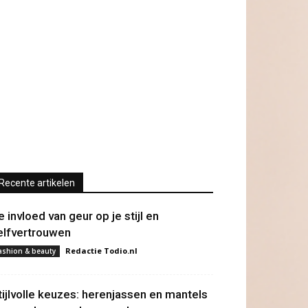
Recente artikelen
e invloed van geur op je stijl en
elfvertrouwen
Redactie Todio.nl
ashion & beauty
tijlvolle keuzes: herenjassen en mantels