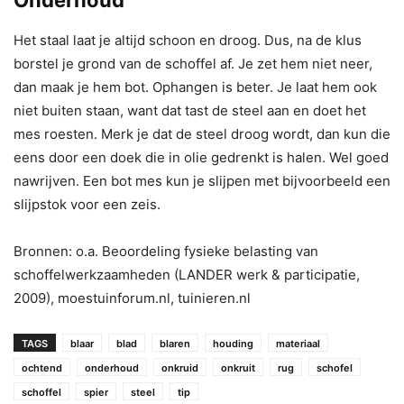
Het staal laat je altijd schoon en droog. Dus, na de klus
borstel je grond van de schoffel af. Je zet hem niet neer,
dan maak je hem bot. Ophangen is beter. Je laat hem ook
niet buiten staan, want dat tast de steel aan en doet het
mes roesten. Merk je dat de steel droog wordt, dan kun die
eens door een doek die in olie gedrenkt is halen. Wel goed
nawrijven. Een bot mes kun je slijpen met bijvoorbeeld een
slijpstok voor een zeis.
Bronnen: o.a. Beoordeling fysieke belasting van
schoffelwerkzaamheden (LANDER werk & participatie,
2009), moestuinforum.nl, tuinieren.nl
TAGS
blaar
blad
blaren
houding
materiaal
ochtend
onderhoud
onkruid
onkruit
rug
schofel
schoffel
spier
steel
tip