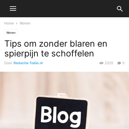
Home
Wonen
Wonen
Tips om zonder blaren en
spierpijn te schoffelen
Door
Redactie Todio.nl
2325
0