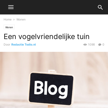
Home
Wonen
Wonen
Een vogelvriendelijke tuin
Door
Redactie Todio.nl
1098
0