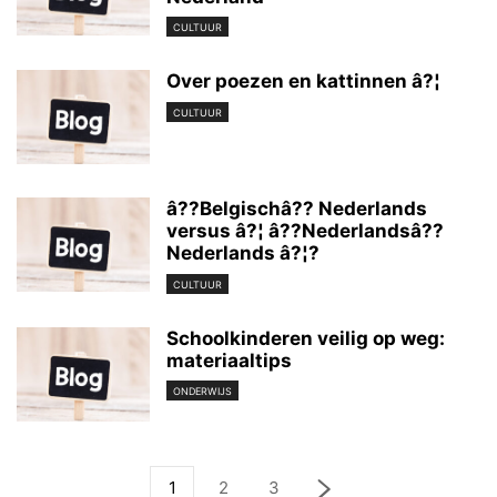
CULTUUR
Over poezen en kattinnen â?¦
CULTUUR
â??Belgischâ?? Nederlands
versus â?¦ â??Nederlandsâ??
Nederlands â?¦?
CULTUUR
Schoolkinderen veilig op weg:
materiaaltips
ONDERWIJS
1
2
3